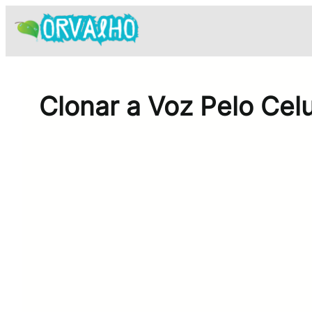
Pular
para
o
conteúdo
Clonar a Voz Pelo Celu