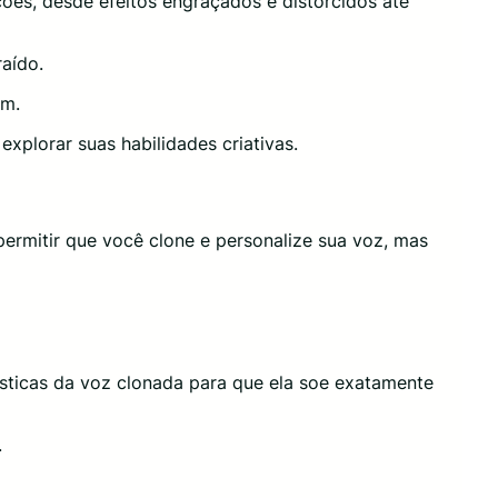
pções, desde efeitos engraçados e distorcidos até
raído.
ém.
explorar suas habilidades criativas.
ra permitir que você clone e personalize sua voz, mas
rísticas da voz clonada para que ela soe exatamente
.