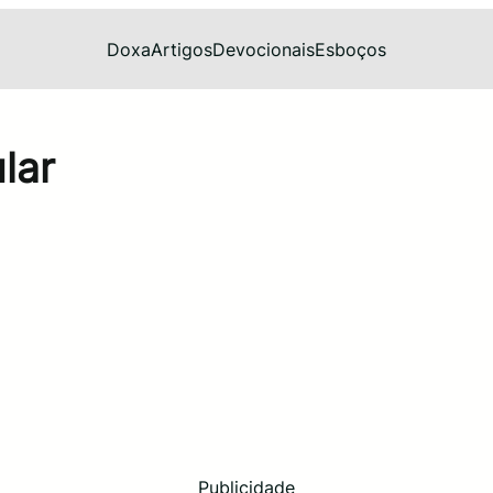
Doxa
Artigos
Devocionais
Esboços
lar
Publicidade