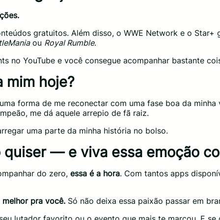
ções.
nteúdos gratuitos. Além disso, o WWE Network e o Star+
tleMania
ou
Royal Rumble
.
ights no YouTube e você consegue acompanhar bastante coi
a mim hoje?
 uma forma de me reconectar com uma fase boa da minha 
peão, me dá aquele arrepio de fã raiz.
regar uma parte da minha história no bolso.
quiser — e viva essa emoção co
companhar do zero,
essa é a hora
. Com tantos apps disponíve
a melhor pra você.
Só não deixa essa paixão passar em bra
 seu lutador favorito ou o evento que mais te marcou. E