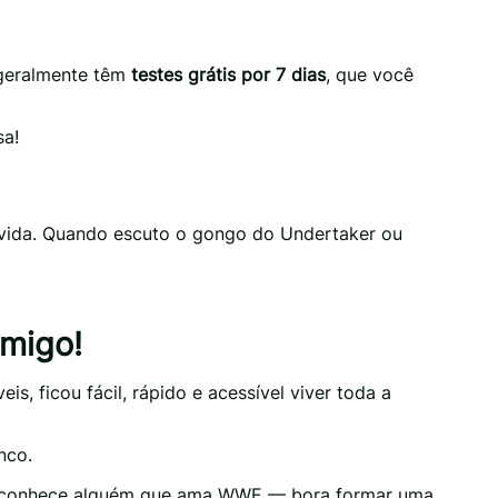
 geralmente têm
testes grátis por 7 dias
, que você
sa!
vida. Quando escuto o gongo do Undertaker ou
migo!
is, ficou fácil, rápido e acessível viver toda a
nco.
 se conhece alguém que ama WWE — bora formar uma