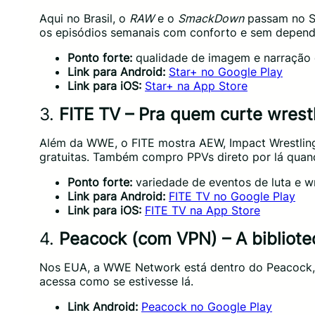
Aqui no Brasil, o
RAW
e o
SmackDown
passam no St
os episódios semanais com conforto e sem depend
Ponto forte:
qualidade de imagem e narração 
Link para Android:
Star+ no Google Play
Link para iOS:
Star+ na App Store
3.
FITE TV – Pra quem curte wrest
Além da WWE, o FITE mostra AEW, Impact Wrestling e
gratuitas. Também compro PPVs direto por lá qua
Ponto forte:
variedade de eventos de luta e wr
Link para Android:
FITE TV no Google Play
Link para iOS:
FITE TV na App Store
4.
Peacock (com VPN) – A bibliot
Nos EUA, a WWE Network está dentro do Peacock
acessa como se estivesse lá.
Link Android:
Peacock no Google Play