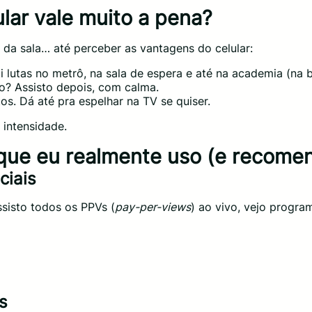
lar vale muito a pena?
a sala… até perceber as vantagens do celular:
ti lutas no metrô, na sala de espera e até na academia (na b
o? Assisto depois, com calma.
s. Dá até pra espelhar na TV se quiser.
 intensidade.
que eu realmente uso (e recome
ciais
ssisto todos os PPVs (
pay-per-views
) ao vivo, vejo progra
s