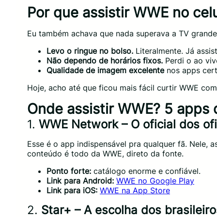
Por que assistir WWE no celu
Eu também achava que nada superava a TV grande d
Levo o ringue no bolso.
Literalmente. Já assis
Não dependo de horários fixos.
Perdi o ao viv
Qualidade de imagem excelente
nos apps certo
Hoje, acho até que ficou mais fácil curtir WWE com
Onde assistir WWE? 5 apps 
1.
WWE Network – O oficial dos ofi
Esse é o app indispensável pra qualquer fã. Nele, a
conteúdo é todo da WWE, direto da fonte.
Ponto forte:
catálogo enorme e confiável.
Link para Android:
WWE no Google Play
Link para iOS:
WWE na App Store
2.
Star+ – A escolha dos brasileiro