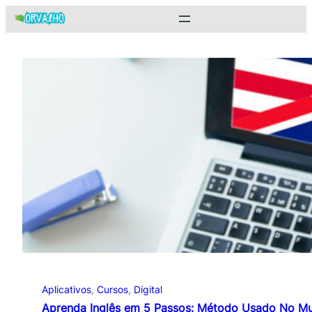
Pular
para
o
conteúdo
Aplicativos
, 
Cursos
, 
Digital
Aprenda Inglês em 5 Passos: Método Usado No M