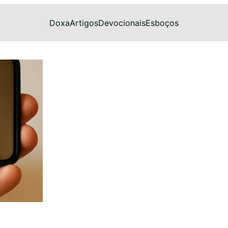
Doxa
Artigos
Devocionais
Esboços