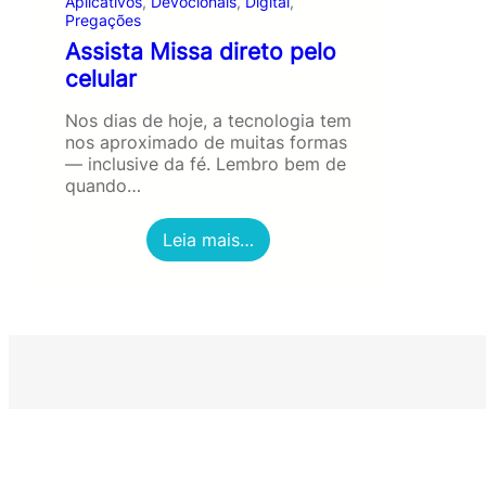
Aplicativos
, 
Devocionais
, 
Digital
, 
Pregações
Assista Missa direto pelo
celular
Nos dias de hoje, a tecnologia tem
nos aproximado de muitas formas
— inclusive da fé. Lembro bem de
quando…
:
Leia mais…
A
s
s
i
s
t
a
M
i
s
s