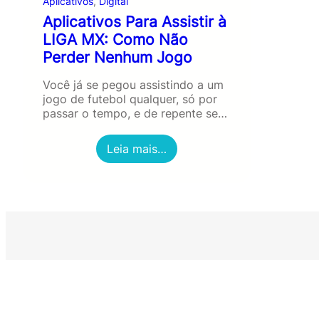
Aplicativos
, 
Digital
Aplicativos Para Assistir à
LIGA MX: Como Não
Perder Nenhum Jogo
Você já se pegou assistindo a um
jogo de futebol qualquer, só por
passar o tempo, e de repente se…
:
Leia mais…
A
p
l
i
c
a
t
i
v
o
s