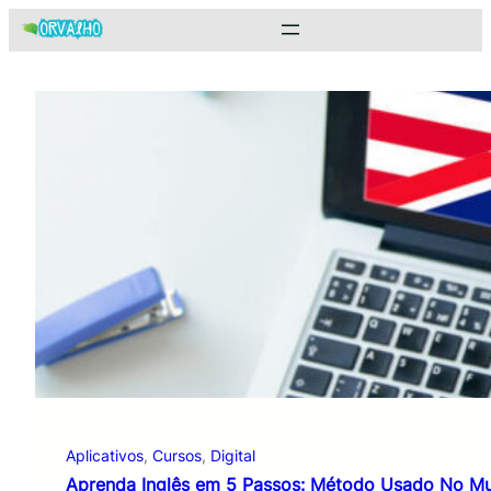
Pular
para
o
conteúdo
Aplicativos
, 
Cursos
, 
Digital
Aprenda Inglês em 5 Passos: Método Usado No M