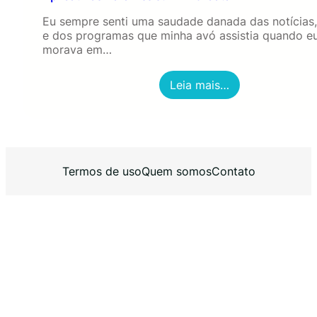
Eu sempre senti uma saudade danada das notícias,
e dos programas que minha avó assistia quando e
morava em…
:
Leia mais…
A
p
l
i
c
a
Termos de uso
Quem somos
Contato
t
i
v
o
s
P
a
r
a
A