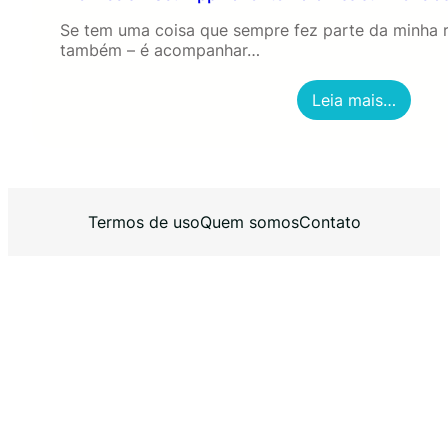
Se tem uma coisa que sempre fez parte da minha ro
também – é acompanhar…
:
Leia mais…
F
l
i
c
k
R
Termos de uso
Quem somos
Contato
e
e
l
s
–
S
e
u
A
p
p