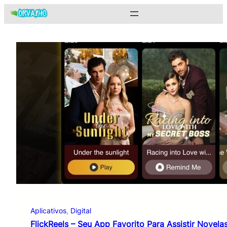
Pular
para
o
conteúdo
Aplicativos
, 
Digital
FlickReels – Seu App Favorito Para Assistir Novela