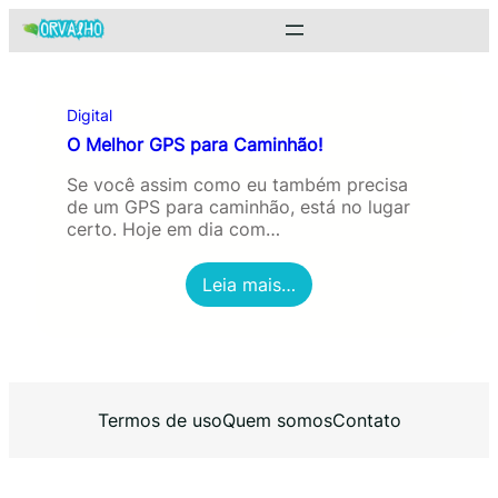
Pular
para
o
conteúdo
Digital
O Melhor GPS para Caminhão!
Se você assim como eu também precisa
de um GPS para caminhão, está no lugar
certo. Hoje em dia com…
:
Leia mais…
O
M
e
l
h
o
Termos de uso
Quem somos
Contato
r
G
P