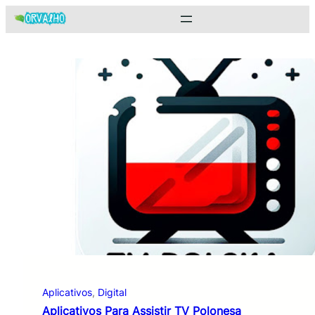
Pular
para
o
conteúdo
Aplicativos
, 
Digital
Aplicativos Para Assistir TV Polonesa