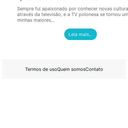
Sempre fui apaixonado por conhecer novas cultur
através da televisão, e a TV polonesa se tornou u
minhas maiores…
:
Leia mais…
A
p
l
i
c
a
Termos de uso
Quem somos
Contato
t
i
v
o
s
P
a
r
a
A