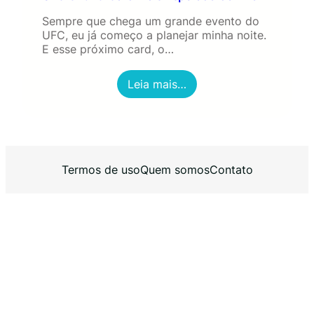
Sempre que chega um grande evento do
UFC, eu já começo a planejar minha noite.
E esse próximo card, o…
:
Leia mais…
U
F
C
3
2
0
Termos de uso
Quem somos
Contato
:
O
C
a
r
d
M
a
i
s