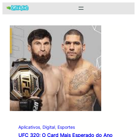
Pular
para
o
conteúdo
Aplicativos
, 
Digital
, 
Esportes
UFC 320: O Card Mais Esperado do Ano