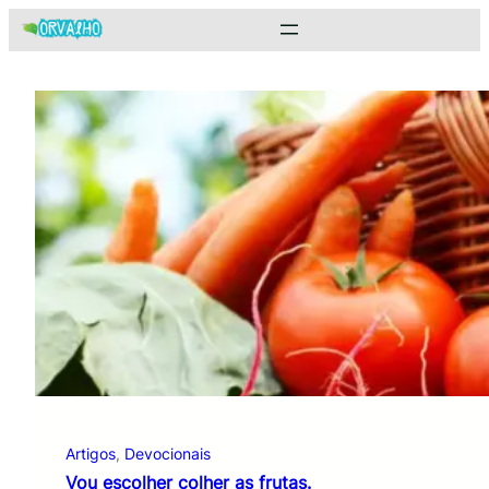
Pular
para
o
conteúdo
Artigos
, 
Devocionais
Vou escolher colher as frutas.