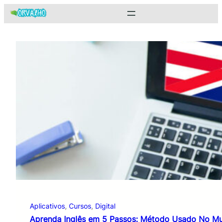
Pular
para
o
conteúdo
Aplicativos
, 
Cursos
, 
Digital
Aprenda Inglês em 5 Passos: Método Usado No M