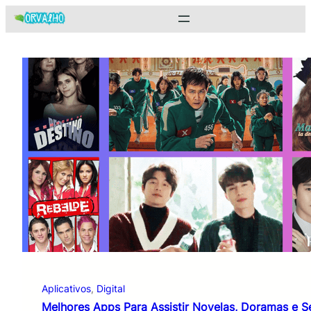
Pular
para
o
conteúdo
Aplicativos
, 
Digital
Melhores Apps Para Assistir Novelas, Doramas e S