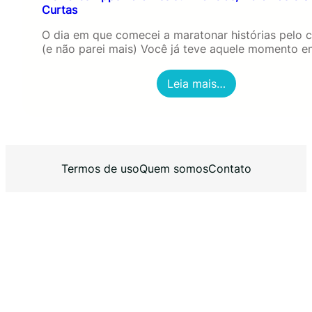
Curtas
O dia em que comecei a maratonar histórias pelo c
(e não parei mais) Você já teve aquele momento 
:
Leia mais…
M
e
l
h
o
r
Termos de uso
Quem somos
Contato
e
s
A
p
p
s
P
a
r
a