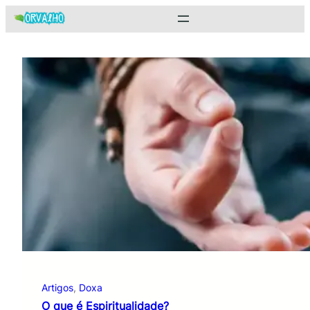
Pular
para
o
conteúdo
Artigos
, 
Doxa
O que é Espiritualidade?