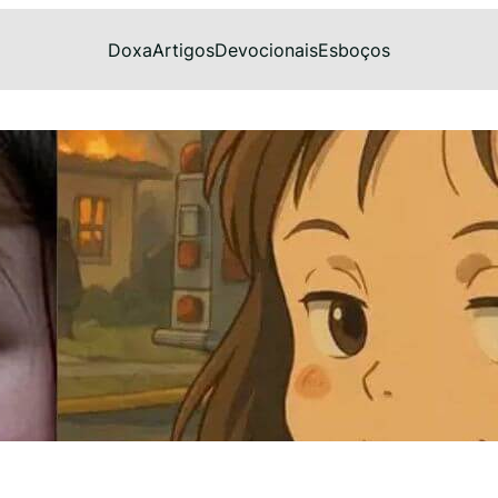
Doxa
Artigos
Devocionais
Esboços