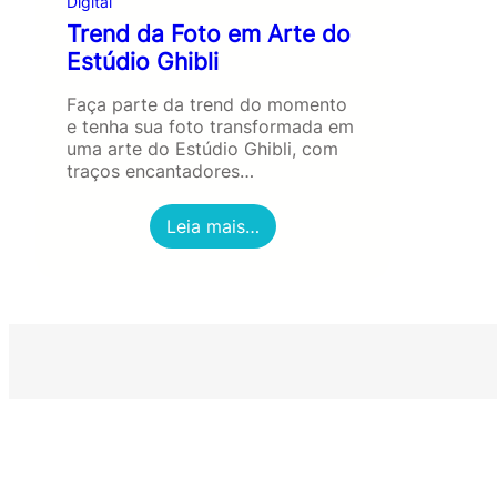
Digital
Trend da Foto em Arte do
Estúdio Ghibli
Faça parte da trend do momento
e tenha sua foto transformada em
uma arte do Estúdio Ghibli, com
traços encantadores…
:
Leia mais…
T
r
e
n
d
d
a
F
o
t
o
e