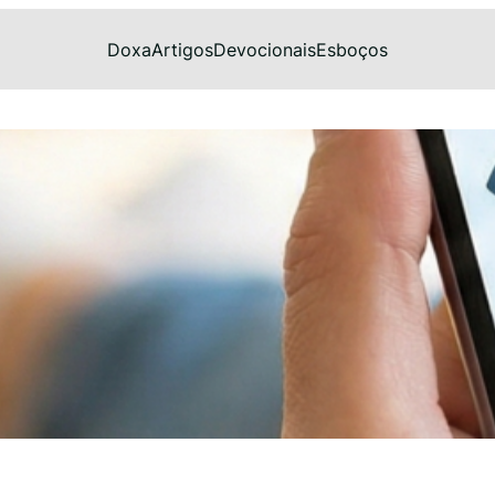
Doxa
Artigos
Devocionais
Esboços