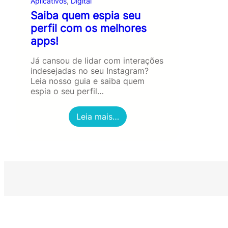
Aplicativos
, 
Digital
Saiba quem espia seu
perfil com os melhores
apps!
Já cansou de lidar com interações
indesejadas no seu Instagram?
Leia nosso guia e saiba quem
espia o seu perfil…
:
Leia mais…
S
a
i
b
a
q
u
e
m
e