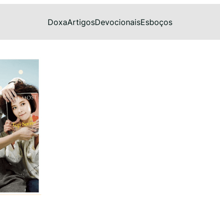
Doxa
Artigos
Devocionais
Esboços