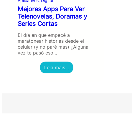
Aplicativos
, 
Digital
Mejores Apps Para Ver
Telenovelas, Doramas y
Series Cortas
El día en que empecé a
maratonear historias desde el
celular (y no paré más) ¿Alguna
vez te pasó eso…
:
Leia mais…
M
e
j
o
r
e
s
A
p
p