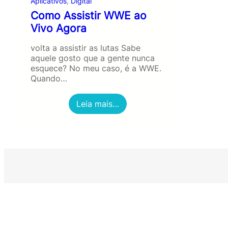
Aplicativos
, 
Digital
Como Assistir WWE ao
Vivo Agora
volta a assistir as lutas Sabe
aquele gosto que a gente nunca
esquece? No meu caso, é a WWE.
Quando…
:
Leia mais…
C
o
m
o
A
s
s
i
s
t
i
r