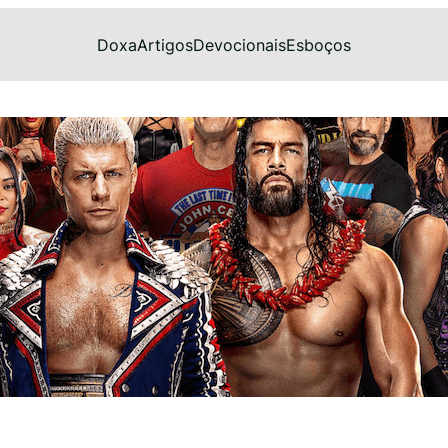
Doxa
Artigos
Devocionais
Esboços