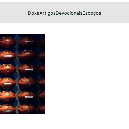
Doxa
Artigos
Devocionais
Esboços