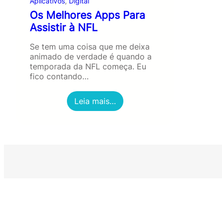
Aplicativos
, 
Digital
Os Melhores Apps Para
Assistir à NFL
Se tem uma coisa que me deixa
animado de verdade é quando a
temporada da NFL começa. Eu
fico contando…
:
Leia mais…
O
s
M
e
l
h
o
r
e
s
A
p