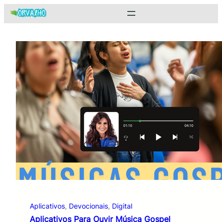
Pular
para
o
conteúdo
Aplicativos
, 
Devocionais
, 
Digital
Aplicativos Para Ouvir Música Gospel