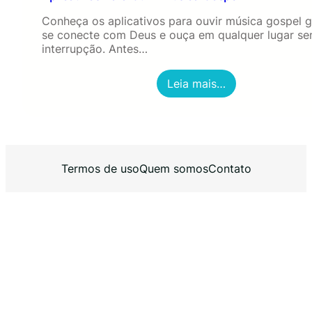
Conheça os aplicativos para ouvir música gospel gr
se conecte com Deus e ouça em qualquer lugar s
interrupção. Antes…
:
Leia mais…
A
p
l
i
c
a
Termos de uso
Quem somos
Contato
t
i
v
o
s
P
a
r
a
O