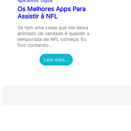
Aplicativos
, 
Digital
Os Melhores Apps Para
Assistir à NFL
Se tem uma coisa que me deixa
animado de verdade é quando a
temporada da NFL começa. Eu
fico contando…
:
Leia mais…
O
s
M
e
l
h
o
r
e
s
A
p