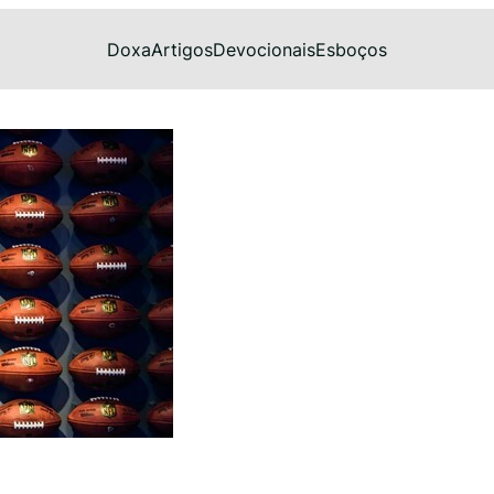
Doxa
Artigos
Devocionais
Esboços