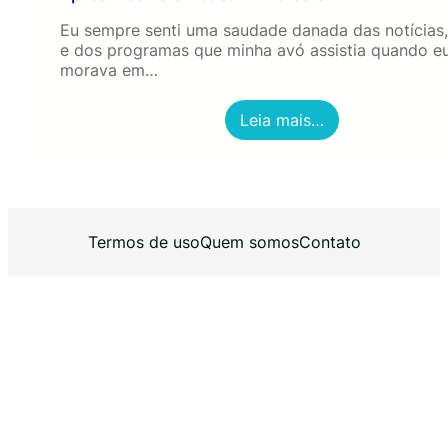
Eu sempre senti uma saudade danada das notícias,
e dos programas que minha avó assistia quando e
morava em…
:
Leia mais…
A
p
l
i
c
a
Termos de uso
Quem somos
Contato
t
i
v
o
s
P
a
r
a
A