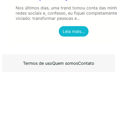
Nos últimos dias, uma trend tomou conta das minh
redes sociais e, confesso, eu fiquei completamente
viciado: transformar pessoas e…
:
Leia mais…
T
r
a
n
s
f
Termos de uso
Quem somos
Contato
o
r
m
e
p
e
s
s
o
a