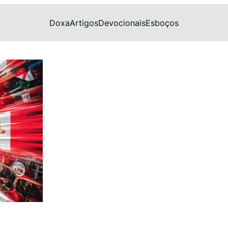
Doxa
Artigos
Devocionais
Esboços