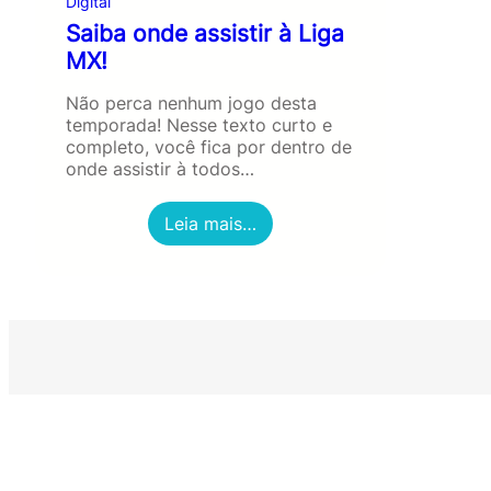
Digital
Saiba onde assistir à Liga
MX!
Não perca nenhum jogo desta
temporada! Nesse texto curto e
completo, você fica por dentro de
onde assistir à todos…
:
Leia mais…
S
a
i
b
a
o
n
d
e
a
s
s