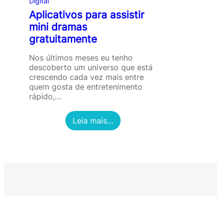
Digital
Aplicativos para assistir
mini dramas
gratuitamente
Nos últimos meses eu tenho
descoberto um universo que está
crescendo cada vez mais entre
quem gosta de entretenimento
rápido,…
:
Leia mais…
A
p
l
i
c
a
t
i
v