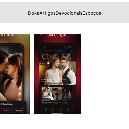
Doxa
Artigos
Devocionais
Esboços