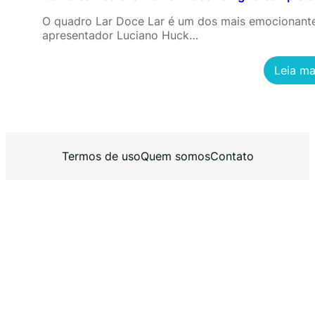
O quadro Lar Doce Lar é um dos mais emocionantes 
apresentador Luciano Huck…
Leia m
Termos de uso
Quem somos
Contato