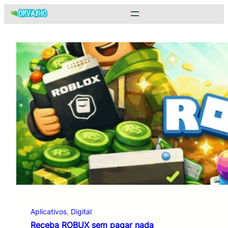
Pular
para
o
conteúdo
Aplicativos
, 
Digital
Receba ROBUX sem pagar nada