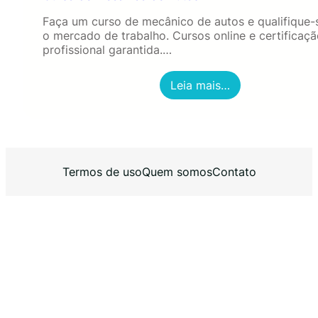
Faça um curso de mecânico de autos e qualifique-
o mercado de trabalho. Cursos online e certificaç
profissional garantida.…
:
Leia mais…
C
u
r
s
o
d
Termos de uso
Quem somos
Contato
e
M
e
c
â
n
i
c
o
d