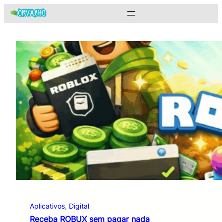
Pular
para
o
conteúdo
Aplicativos
, 
Digital
Receba ROBUX sem pagar nada