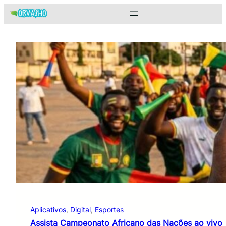
Pular
para
o
conteúdo
Aplicativos
, 
Digital
, 
Esportes
Assista Campeonato Africano das Nações ao vivo