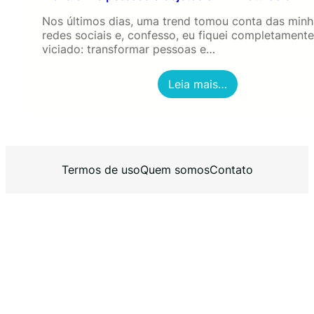
Nos últimos dias, uma trend tomou conta das minh
redes sociais e, confesso, eu fiquei completamente
viciado: transformar pessoas e…
:
Leia mais…
T
r
a
n
s
f
Termos de uso
Quem somos
Contato
o
r
m
e
p
e
s
s
o
a