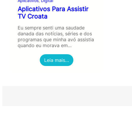
Aplicativos
, 
Digital
Aplicativos Para Assistir
TV Croata
Eu sempre senti uma saudade
danada das notícias, séries e dos
programas que minha avó assistia
quando eu morava em…
:
Leia mais…
A
p
l
i
c
a
t
i
v
o
s
P