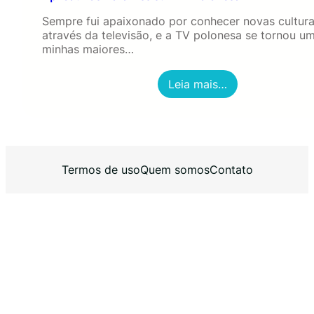
Sempre fui apaixonado por conhecer novas cultur
através da televisão, e a TV polonesa se tornou u
minhas maiores…
:
Leia mais…
A
p
l
i
c
a
Termos de uso
Quem somos
Contato
t
i
v
o
s
P
a
r
a
A