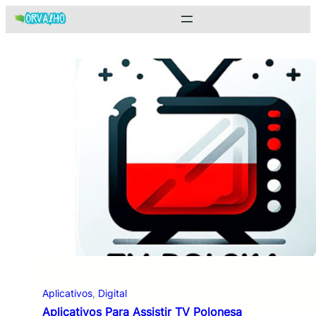
Pular
para
o
conteúdo
Aplicativos
, 
Digital
Aplicativos Para Assistir TV Polonesa