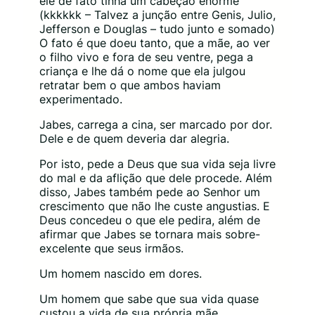
ele de fato tinha um cabeção enorme
(kkkkkk – Talvez a junção entre Genis, Julio,
Jefferson e Douglas – tudo junto e somado)
O fato é que doeu tanto, que a mãe, ao ver
o filho vivo e fora de seu ventre, pega a
criança e lhe dá o nome que ela julgou
retratar bem o que ambos haviam
experimentado.
Jabes, carrega a cina, ser marcado por dor.
Dele e de quem deveria dar alegria.
Por isto, pede a Deus que sua vida seja livre
do mal e da aflição que dele procede. Além
disso, Jabes também pede ao Senhor um
crescimento que não lhe custe angustias. E
Deus concedeu o que ele pedira, além de
afirmar que Jabes se tornara mais sobre-
excelente que seus irmãos.
Um homem nascido em dores.
Um homem que sabe que sua vida quase
custou a vida de sua própria mãe.