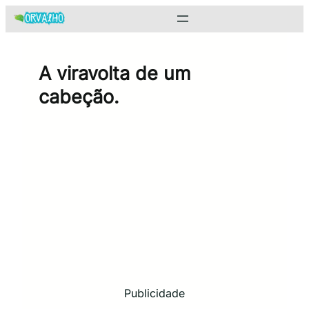
Pular
para
o
conteúdo
A viravolta de um
cabeção.
Publicidade