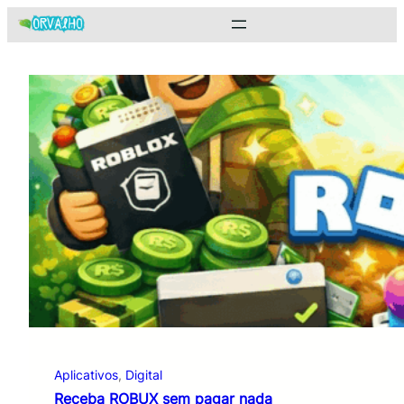
Pular
para
o
conteúdo
Aplicativos
, 
Digital
Receba ROBUX sem pagar nada