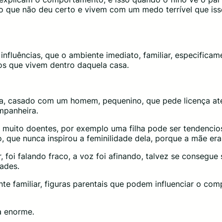
 o que não deu certo e vivem com um medo terrível que is
fluências, que o ambiente imediato, familiar, especificam
os que vivem dentro daquela casa.
a, casado com um homem, pequenino, que pede licença até 
mpanheira.
 muito doentes, por exemplo uma filha pode ser tendencios
 que nunca inspirou a feminilidade dela, porque a mãe era
, foi falando fraco, a voz foi afinando, talvez se conseg
tades.
e familiar, figuras parentais que podem influenciar o co
a enorme.