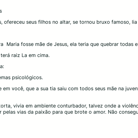
os
ofereceu seus filhos no altar, se tornou bruxo famoso, lia
pra Maria fosse mãe de Jesus, ela teria que quebrar todas e
, terá raiz La em cima.
da:
emas psicológicos.
 em você, que a sua tia saiu com todos seus mãe na juve
torta, vivia em ambiente conturbador, talvez onde a violên
 pelas vias da paixão para que brote o amor. Não consegu