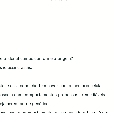
 o identificamos conforme a origem?
 idiossincrasias.
te, e essa condição têm haver com a memória celular.
á nascem com comportamentos propensos irremediáveis.
eja hereditário e genético
 explicam o comportamento, e isso quando o filho vê o pa