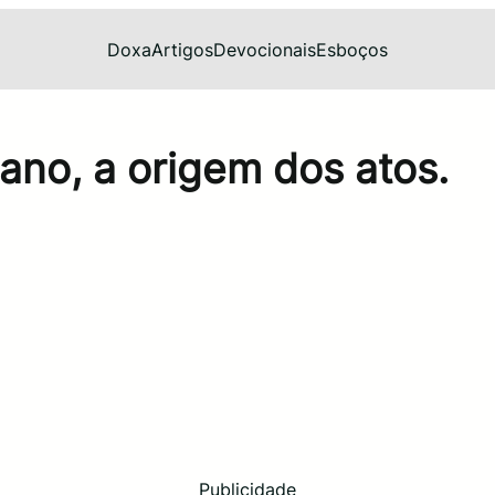
Doxa
Artigos
Devocionais
Esboços
o, a origem dos atos.
Publicidade