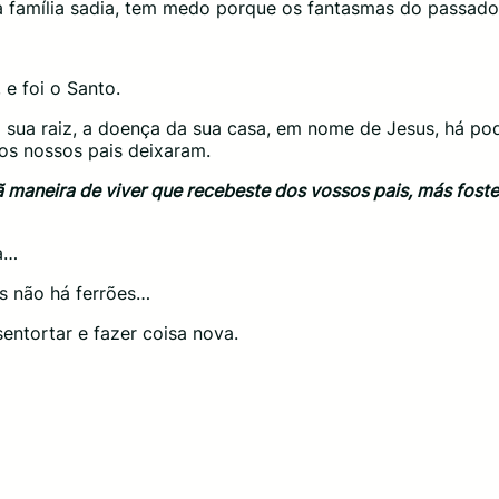
ma família sadia, tem medo porque os fantasmas do passad
 e foi o Santo.
l sua raiz, a doença da sua casa, em nome de Jesus, há pode
os nossos pais deixaram.
ã maneira de viver que recebeste dos vossos pais, más fos
ra…
ás não há ferrões…
entortar e fazer coisa nova.