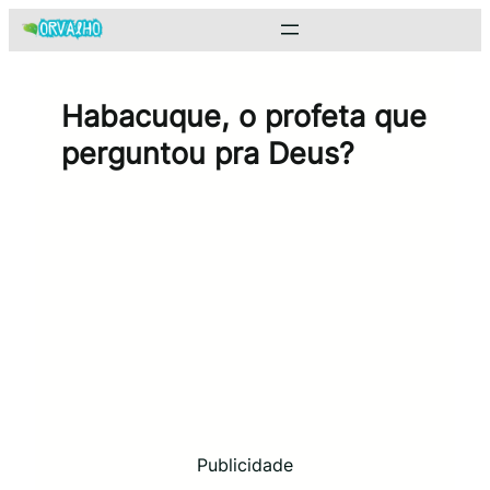
Pular
para
o
conteúdo
Habacuque, o profeta que
perguntou pra Deus
?
Publicidade