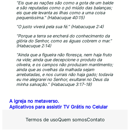
“Eis que as nações são como a gota de um balde
e são reputadas como o pó miúdo das balanças;
eis que ele levanta as ilhas como a uma coisa
pequeníssima.” (Habacuque 40:15)
“O justo viverá pela sua fé.” (Habacuque 2:4)
“Porque a terra se encherá do conhecimento da
glória do Senhor, como as águas cobrem o mar.”
(Habacuque 2:14)
“Ainda que a figueira não floresça, nem haja fruto
na vide; ainda que decepcione o produto da
oliveira, e os campos não produzam mantimento;
ainda que as ovelhas da malhada sejam
arrebatadas, e nos currais não haja gado; todavia
eu me alegrarei no Senhor, exultarei no Deus da
minha salvação.” (Habacuque 3:17-18)
A igreja no metaverso.
Aplicativos para assistir TV Grátis no Celular
Termos de uso
Quem somos
Contato