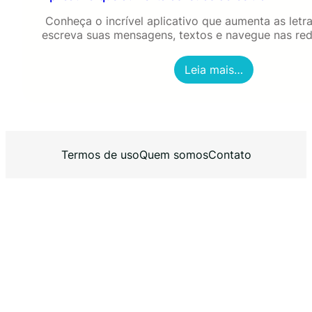
Conheça o incrível aplicativo que aumenta as letra
escreva suas mensagens, textos e navegue nas red
:
Leia mais…
A
p
l
i
c
a
Termos de uso
Quem somos
Contato
t
i
v
o
q
u
e
a
u
m
e