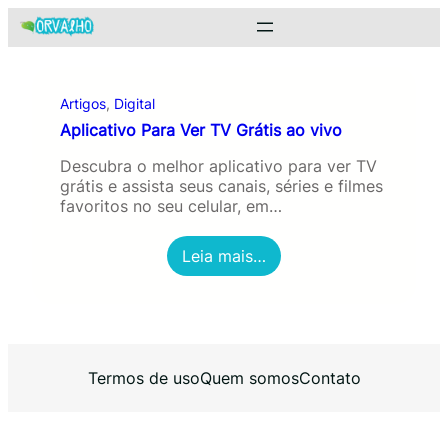
Pular
para
o
conteúdo
Artigos
, 
Digital
Aplicativo Para Ver TV Grátis ao vivo
Descubra o melhor aplicativo para ver TV
grátis e assista seus canais, séries e filmes
favoritos no seu celular, em…
:
Leia mais…
A
p
l
i
c
a
Termos de uso
Quem somos
Contato
t
i
v