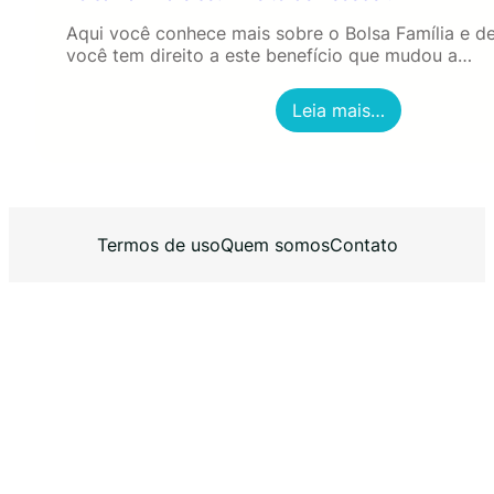
Aqui você conhece mais sobre o Bolsa Família e d
você tem direito a este benefício que mudou a…
:
Leia mais…
B
o
l
s
a
F
Termos de uso
Quem somos
Contato
a
m
í
l
i
a
e
s
e
u
D