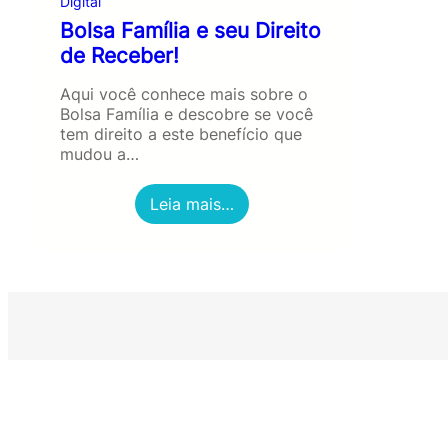
Digital
Bolsa Família e seu Direito
de Receber!
Aqui você conhece mais sobre o
Bolsa Família e descobre se você
tem direito a este benefício que
mudou a…
:
Leia mais…
B
o
l
s
a
F
a
m
í
l
i
a