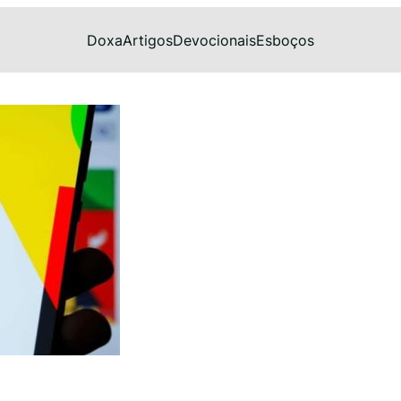
Doxa
Artigos
Devocionais
Esboços