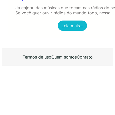
Já enjoou das músicas que tocam nas rádios do se
Se você quer ouvir rádios do mundo todo, nessa…
:
Leia mais…
O
u
ç
a
R
á
Termos de uso
Quem somos
Contato
d
i
o
s
d
o
m
u
n
d
o