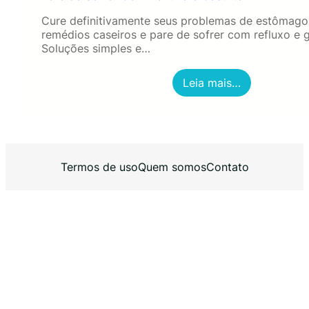
Cure definitivamente seus problemas de estômag
remédios caseiros e pare de sofrer com refluxo e g
Soluções simples e…
:
Leia mais…
P
a
r
e
d
e
Termos de uso
Quem somos
Contato
S
o
f
r
e
r
C
o
m
R