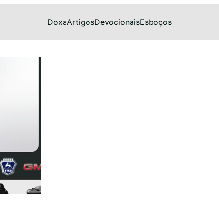
Doxa
Artigos
Devocionais
Esboços