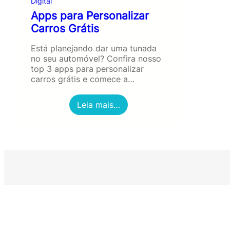
Digital
Apps para Personalizar
Carros Grátis
Está planejando dar uma tunada
no seu automóvel? Confira nosso
top 3 apps para personalizar
carros grátis e comece a…
:
Leia mais…
A
p
p
s
p
a
r
a
P
e
r
s