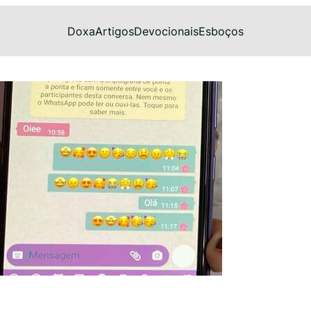
Doxa
Artigos
Devocionais
Esboços