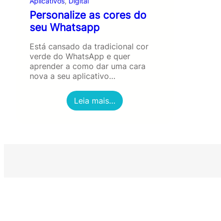
Aplicativos
, 
Digital
Personalize as cores do
seu Whatsapp
Está cansado da tradicional cor
verde do WhatsApp e quer
aprender a como dar uma cara
nova a seu aplicativo…
:
Leia mais…
P
e
r
s
o
n
a
l
i
z
e
a