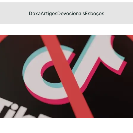
Doxa
Artigos
Devocionais
Esboços