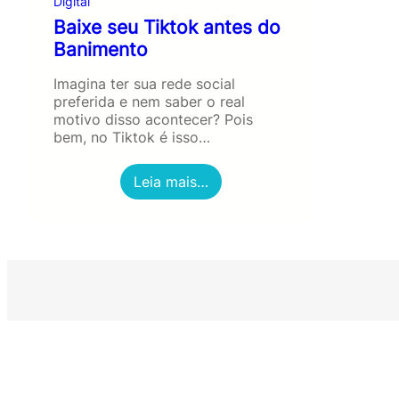
Digital
Baixe seu Tiktok antes do
Banimento
Imagina ter sua rede social
preferida e nem saber o real
motivo disso acontecer? Pois
bem, no Tiktok é isso…
:
Leia mais…
B
a
i
x
e
s
e
u
T
i
k
t