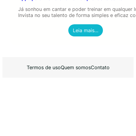
Já sonhou em cantar e poder treinar em qualquer l
Invista no seu talento de forma simples e eficaz 
:
Leia mais…
A
p
p
s
p
a
Termos de uso
Quem somos
Contato
r
a
m
e
l
h
o
r
a
r
a