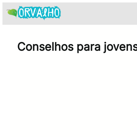
Pular
para
o
conteúdo
Conselhos para jovens