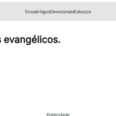
Doxa
Artigos
Devocionais
Esboços
 evangélicos.
Publicidade